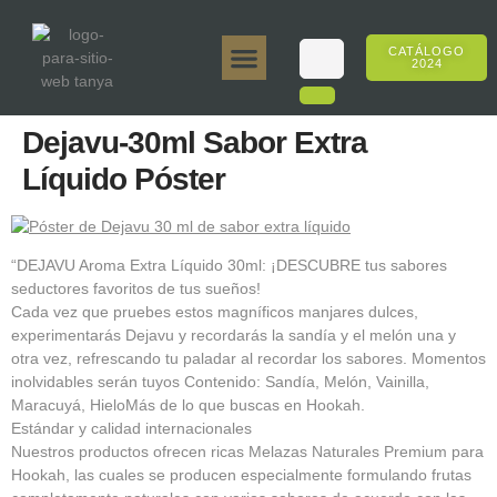
CATÁLOGO
2024
Tanya 50gr.
Tanya 250gr.
Tanya 125gr.
Tanya E-Sabor
Tanya 500gr.
Ventas en línea
Dejavu-30ml Sabor Extra
Líquido Póster
“DEJAVU Aroma Extra Líquido 30ml: ¡DESCUBRE tus sabores
seductores favoritos de tus sueños!
Cada vez que pruebes estos magníficos manjares dulces,
experimentarás Dejavu y recordarás la sandía y el melón una y
otra vez, refrescando tu paladar al recordar los sabores. Momentos
inolvidables serán tuyos Contenido: Sandía, Melón, Vainilla,
Maracuyá, HieloMás de lo que buscas en Hookah.
Estándar y calidad internacionales
Nuestros productos ofrecen ricas Melazas Naturales Premium para
Hookah, las cuales se producen especialmente formulando frutas