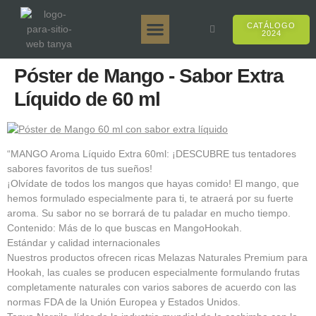
CATÁLOGO
2024
Tanya 50gr.
Tanya 250gr.
Tanya 125gr.
Tanya E-Sabor
Tanya 500gr.
Ventas en línea
Póster de Mango - Sabor Extra
Líquido de 60 ml
“MANGO Aroma Líquido Extra 60ml: ¡DESCUBRE tus tentadores
sabores favoritos de tus sueños!
¡Olvídate de todos los mangos que hayas comido! El mango, que
hemos formulado especialmente para ti, te atraerá por su fuerte
aroma. Su sabor no se borrará de tu paladar en mucho tiempo.
Contenido: Más de lo que buscas en MangoHookah.
Estándar y calidad internacionales
Nuestros productos ofrecen ricas Melazas Naturales Premium para
Hookah, las cuales se producen especialmente formulando frutas
completamente naturales con varios sabores de acuerdo con las
normas FDA de la Unión Europea y Estados Unidos.