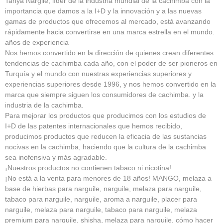
Tanya Nargile, líder de la industria mundial de la cachimba con la
importancia que damos a la I+D y la innovación y a las nuevas
gamas de productos que ofrecemos al mercado, está avanzando
rápidamente hacia convertirse en una marca estrella en el mundo.
años de experiencia
Nos hemos convertido en la dirección de quienes crean diferentes
tendencias de cachimba cada año, con el poder de ser pioneros en
Turquía y el mundo con nuestras experiencias superiores y
experiencias superiores desde 1996, y nos hemos convertido en la
marca que siempre siguen los consumidores de cachimba. y la
industria de la cachimba.
Para mejorar los productos que producimos con los estudios de
I+D de las patentes internacionales que hemos recibido,
producimos productos que reducen la eficacia de las sustancias
nocivas en la cachimba, haciendo que la cultura de la cachimba
sea inofensiva y más agradable.
¡Nuestros productos no contienen tabaco ni nicotina!
¡No está a la venta para menores de 18 años! MANGO, melaza a
base de hierbas para narguile, narguile, melaza para narguile,
tabaco para narguile, narguile, aroma a narguile, placer para
narguile, melaza para narguile, tabaco para narguile, melaza
premium para narguile, shisha, melaza para narguile, cómo hacer