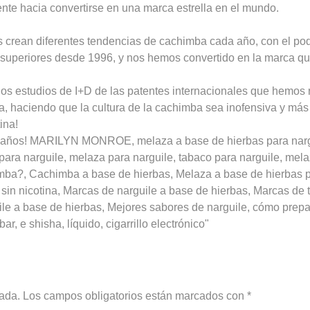
te hacia convertirse en una marca estrella en el mundo.
 crean diferentes tendencias de cachimba cada año, con el pod
s superiores desde 1996, y nos hemos convertido en la marca q
os estudios de I+D de las patentes internacionales que hemos 
a, haciendo que la cultura de la cachimba sea inofensiva y más
ina!
años! MARILYN MONROE, melaza a base de hierbas para narguil
r para narguile, melaza para narguile, tabaco para narguile, me
ba?, Cachimba a base de hierbas, Melaza a base de hierbas 
in nicotina, Marcas de narguile a base de hierbas, Marcas de 
le a base de hierbas, Mejores sabores de narguile, cómo prepar
r, e shisha, líquido, cigarrillo electrónico"
cada.
Los campos obligatorios están marcados con
*