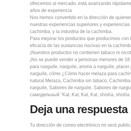
ofrecemos al mercado, está avanzando rápidamen
años de experiencia
Nos hemos convertido en la dirección de quienes
nuestras experiencias superiores y experiencia
cachimba. y la industria de la cachimba.
Para mejorar los productos que producimos con l
eficacia de las sustancias nocivas en la cachimb
¡Nuestros productos no contienen tabaco ni nicot
¡No se puede vender a personas menores de 18 
para narguile, narguile, aroma a narguile, place
narguile, cómo ¿Cómo hacer melaza para cachim
natural Melaza, Cachimba sin tabaco, Cachimba s
narguile, Sabores de narguile, Sabores de nargui
самодельный "Kal, Kal, Kal, Kal, shisha, shisha ba
Deja una respuesta
Tu dirección de correo electrónico no será publi