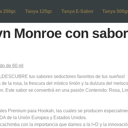
a 250gr.
Tanya 125gr.
Tanya E-Sabor
Tanya 500gr
yn Monroe con sabor 
DESCUBRE tus sabores seductores favoritos de tus sueños!
e la rosa, la frescura del místico limón y la dulzura del meloco
ón. Este sabor se convertirá en una pasión Contenido: Rosa, Li
ales Premium para Hookah, las cuales se producen especialme
FDA de la Unión Europea y Estados Unidos.
la cachimba con la importancia que damos a la I+D y la innovac