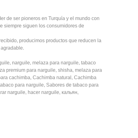
er de ser pioneros en Turquía y el mundo con
ue siempre siguen los consumidores de
recibido, producimos productos que reducen la
 agradable.
e, narguile, melaza para narguile, tabaco
laza premium para narguile, shisha, melaza para
para cachimba, Cachimba natural, Cachimba
tabaco para narguile, Sabores de tabaco para
ar narguile, hacer narguile, кальян,