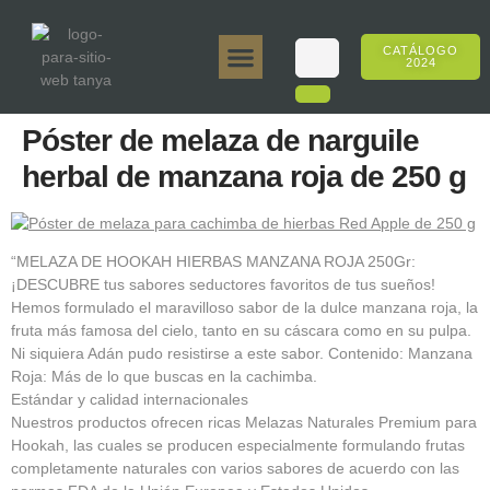
CATÁLOGO
2024
Tanya 50gr.
Tanya 250gr.
Tanya 125gr.
Tanya E-Sabor
Tanya 500gr.
Ventas en línea
Póster de melaza de narguile
herbal de manzana roja de 250 g
“MELAZA DE HOOKAH HIERBAS MANZANA ROJA 250Gr:
¡DESCUBRE tus sabores seductores favoritos de tus sueños!
Hemos formulado el maravilloso sabor de la dulce manzana roja, la
fruta más famosa del cielo, tanto en su cáscara como en su pulpa.
Ni siquiera Adán pudo resistirse a este sabor. Contenido: Manzana
Roja: Más de lo que buscas en la cachimba.
Estándar y calidad internacionales
Nuestros productos ofrecen ricas Melazas Naturales Premium para
Hookah, las cuales se producen especialmente formulando frutas
completamente naturales con varios sabores de acuerdo con las