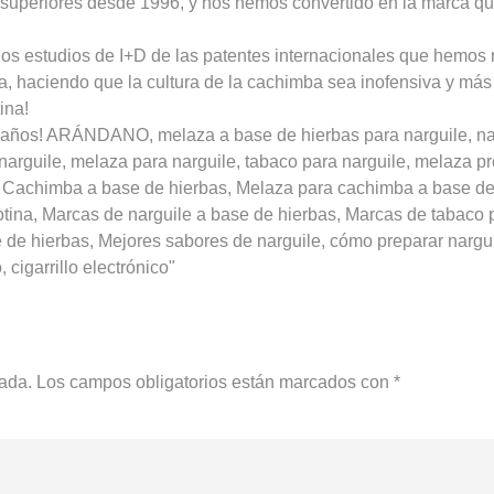
s superiores desde 1996, y nos hemos convertido en la marca q
os estudios de I+D de las patentes internacionales que hemos 
a, haciendo que la cultura de la cachimba sea inofensiva y más
ina!
años! ARÁNDANO, melaza a base de hierbas para narguile, narg
a narguile, melaza para narguile, tabaco para narguile, melaza 
Cachimba a base de hierbas, Melaza para cachimba a base de 
ina, Marcas de narguile a base de hierbas, Marcas de tabaco p
 de hierbas, Mejores sabores de narguile, cómo preparar nargu
, cigarrillo electrónico"
cada.
Los campos obligatorios están marcados con
*