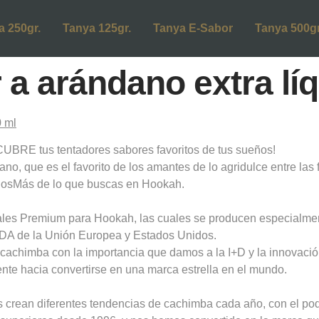
a 250gr.
Tanya 125gr.
Tanya E-Sabor
Tanya 500gr
 a arándano extra lí
RE tus tentadores sabores favoritos de tus sueños!
o, que es el favorito de los amantes de lo agridulce entre las 
anosMás de lo que buscas en Hookah.
ales Premium para Hookah, las cuales se producen especialme
FDA de la Unión Europea y Estados Unidos.
la cachimba con la importancia que damos a la I+D y la innovac
te hacia convertirse en una marca estrella en el mundo.
 crean diferentes tendencias de cachimba cada año, con el pod