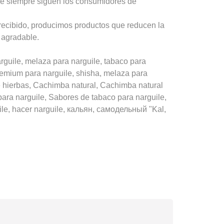
ue siempre siguen los consumidores de
recibido, producimos productos que reducen la
 agradable.
uile, melaza para narguile, tabaco para
premium para narguile, shisha, melaza para
hierbas, Cachimba natural, Cachimba natural
ara narguile, Sabores de tabaco para narguile,
ile, hacer narguile, кальян, самодельный "Kal,