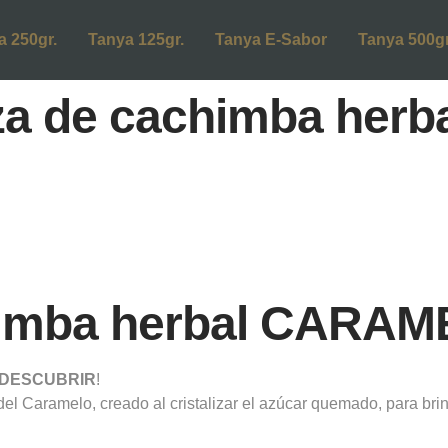
a 250gr.
Tanya 125gr.
Tanya E-Sabor
Tanya 500gr
za de cachimba herba
himba herbal CARAM
DESCUBRIR
!
 Caramelo, creado al cristalizar el azúcar quemado, para brind