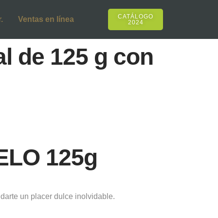
CATÁLOGO
.
Ventas en línea
2024
l de 125 g con
ELO 125g
arte un placer dulce inolvidable.