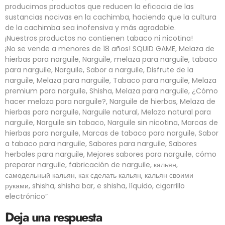
producimos productos que reducen la eficacia de las
sustancias nocivas en la cachimba, haciendo que la cultura
de la cachimba sea inofensiva y más agradable.
¡Nuestros productos no contienen tabaco ni nicotina!
¡No se vende a menores de 18 años! SQUID GAME, Melaza de
hierbas para narguile, Narguile, melaza para narguile, tabaco
para narguile, Narguile, Sabor a narguile, Disfrute de la
narguile, Melaza para narguile, Tabaco para narguile, Melaza
premium para narguile, Shisha, Melaza para narguile, ¿Cómo
hacer melaza para narguile?, Narguile de hierbas, Melaza de
hierbas para narguile, Narguile natural, Melaza natural para
narguile, Narguile sin tabaco, Narguile sin nicotina, Marcas de
hierbas para narguile, Marcas de tabaco para narguile, Sabor
a tabaco para narguile, Sabores para narguile, Sabores
herbales para narguile, Mejores sabores para narguile, cómo
preparar narguile, fabricación de narguile, кальян,
самодельный кальян, как сделать кальян, кальян своими
руками, shisha, shisha bar, e shisha, líquido, cigarrillo
electrónico”
Deja una respuesta