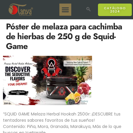
CATÁLOGO
2024
Tanya 50gr.
Tanya 250gr.
Tanya 125gr.
Tanya E-Sabor
Tanya 500gr.
Ventas en línea
Póster de melaza para cachimba
de hierbas de 250 g de Squid-
Game
“SQUID GAME Melaza Herbal Hookah 250Gr: ¡DESCUBRE tus
tentadores sabores favoritos de tus sueños!
Contenido: Piña, Mora, Granada, Marakuya, Más de lo que
buscas en IceNargile