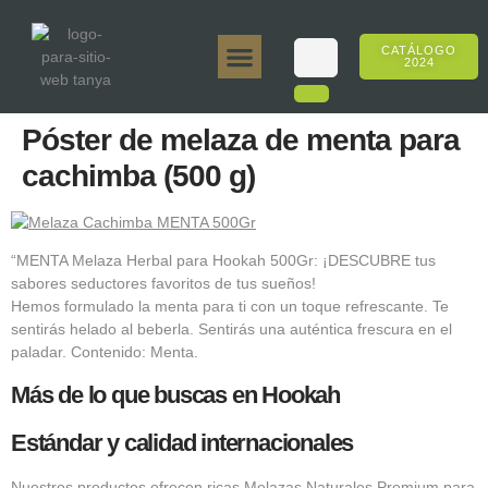
CATÁLOGO
2024
Tanya 50gr.
Tanya 250gr.
Tanya 125gr.
Tanya E-Sabor
Tanya 500gr.
Ventas en línea
Póster de melaza de menta para
cachimba (500 g)
“MENTA Melaza Herbal para Hookah 500Gr: ¡DESCUBRE tus
sabores seductores favoritos de tus sueños!
Hemos formulado la menta para ti con un toque refrescante. Te
sentirás helado al beberla. Sentirás una auténtica frescura en el
paladar. Contenido: Menta.
Más de lo que buscas en Hookah
Estándar y calidad internacionales
Nuestros productos ofrecen ricas Melazas Naturales Premium para