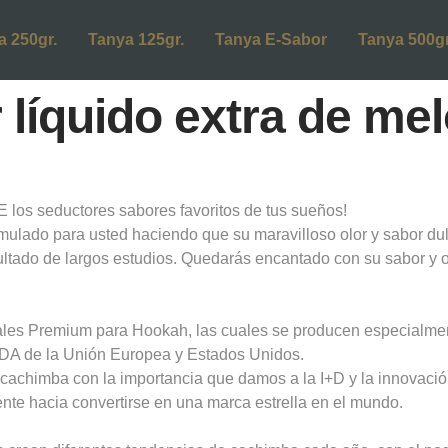
a 250gr.
Tanya 125gr.
Tanya E-Sabor
Tanya 500gr
 líquido extra de me
os seductores sabores favoritos de tus sueños!
mulado para usted haciendo que su maravilloso olor y sabor dul
ltado de largos estudios. Quedarás encantado con su sabor y 
ales Premium para Hookah, las cuales se producen especialme
FDA de la Unión Europea y Estados Unidos.
la cachimba con la importancia que damos a la I+D y la innovac
te hacia convertirse en una marca estrella en el mundo.