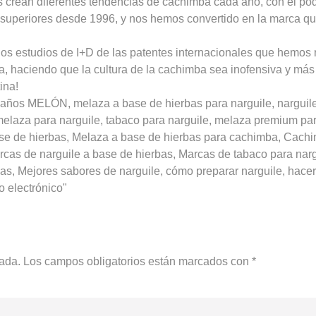
 crean diferentes tendencias de cachimba cada año, con el pod
s superiores desde 1996, y nos hemos convertido en la marca q
os estudios de I+D de las patentes internacionales que hemos 
a, haciendo que la cultura de la cachimba sea inofensiva y más
ina!
ños MELÓN, melaza a base de hierbas para narguile, narguile, 
, melaza para narguile, tabaco para narguile, melaza premium pa
e de hierbas, Melaza a base de hierbas para cachimba, Cachim
cas de narguile a base de hierbas, Marcas de tabaco para narg
bas, Mejores sabores de narguile, cómo preparar narguile, hacer
lo electrónico"
cada.
Los campos obligatorios están marcados con
*