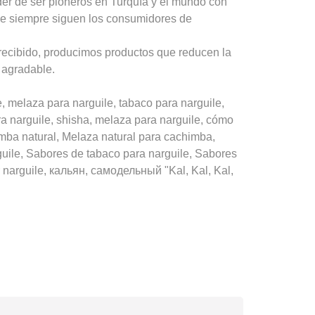
er de ser pioneros en Turquía y el mundo con
ue siempre siguen los consumidores de
recibido, producimos productos que reducen la
 agradable.
melaza para narguile, tabaco para narguile,
ra narguile, shisha, melaza para narguile, cómo
ba natural, Melaza natural para cachimba,
uile, Sabores de tabaco para narguile, Sabores
 narguile, кальян, самодельный "Kal, Kal, Kal,