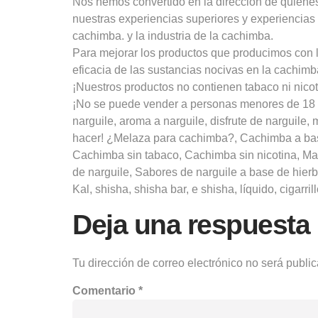
Nos hemos convertido en la dirección de quienes
nuestras experiencias superiores y experiencia
cachimba. y la industria de la cachimba.
Para mejorar los productos que producimos con l
eficacia de las sustancias nocivas en la cachimb
¡Nuestros productos no contienen tabaco ni nicot
¡No se puede vender a personas menores de 18 a
narguile, aroma a narguile, disfrute de narguile
hacer! ¿Melaza para cachimba?, Cachimba a bas
Cachimba sin tabaco, Cachimba sin nicotina, Mar
de narguile, Sabores de narguile a base de hier
Kal, shisha, shisha bar, e shisha, líquido, cigarril
Deja una respuesta
Tu dirección de correo electrónico no será publi
Comentario
*