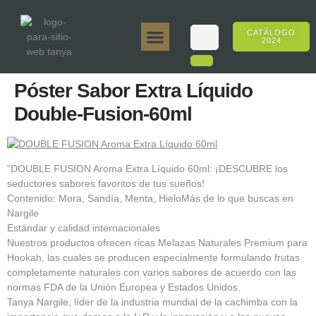
CATÁLOGO
2024
Tanya 50gr.
Tanya 250gr.
Tanya 125gr.
Tanya E-Sabor
Tanya 500gr.
Ventas en línea
Póster Sabor Extra Líquido
Double-Fusion-60ml
“DOUBLE FUSION Aroma Extra Líquido 60ml: ¡DESCUBRE los
seductores sabores favoritos de tus sueños!
Contenido: Mora, Sandía, Menta, HieloMás de lo que buscas en
Nargile
Estándar y calidad internacionales
Nuestros productos ofrecen ricas Melazas Naturales Premium para
Hookah, las cuales se producen especialmente formulando frutas
completamente naturales con varios sabores de acuerdo con las
normas FDA de la Unión Europea y Estados Unidos.
Tanya Nargile, líder de la industria mundial de la cachimba con la