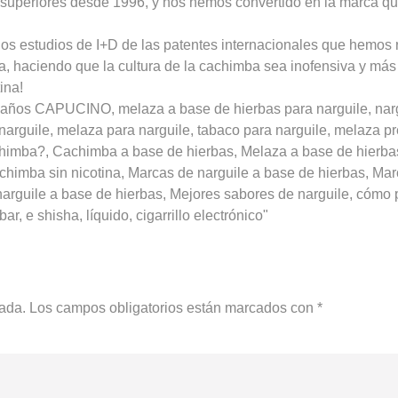
s superiores desde 1996, y nos hemos convertido en la marca q
os estudios de I+D de las patentes internacionales que hemos 
a, haciendo que la cultura de la cachimba sea inofensiva y más
ina!
años CAPUCINO, melaza a base de hierbas para narguile, nargu
a narguile, melaza para narguile, tabaco para narguile, melaza 
chimba?, Cachimba a base de hierbas, Melaza a base de hierba
himba sin nicotina, Marcas de narguile a base de hierbas, Mar
arguile a base de hierbas, Mejores sabores de narguile, cómo p
r, e shisha, líquido, cigarrillo electrónico"
cada.
Los campos obligatorios están marcados con
*