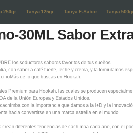
a 250gr.
Tanya 125gr.
Tanya E-Sabor
Tanya 500gr
no-30ML Sabor Extra
E los seductores sabores favoritos de tus sueños!
lia, con sabor a café fuerte, leche y crema, y la formulamos e
uccinoMás de lo que buscas en Hookah.
ales Premium para Hookah, las cuales se producen especialme
FDA de la Unión Europea y Estados Unidos.
la cachimba con la importancia que damos a la I+D y la innovac
te hacia convertirse en una marca estrella en el mundo.
 crean diferentes tendencias de cachimba cada año, con el pod