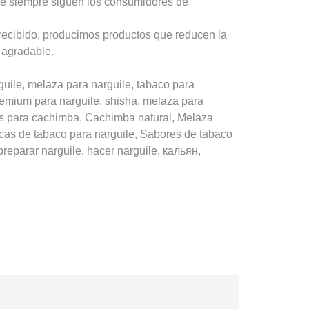
ue siempre siguen los consumidores de
recibido, producimos productos que reducen la
 agradable.
ile, melaza para narguile, tabaco para
premium para narguile, shisha, melaza para
s para cachimba, Cachimba natural, Melaza
cas de tabaco para narguile, Sabores de tabaco
reparar narguile, hacer narguile, кальян,