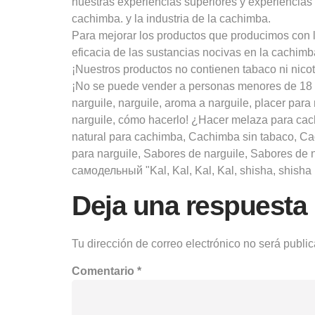
nuestras experiencias superiores y experiencia
cachimba. y la industria de la cachimba.
Para mejorar los productos que producimos con l
eficacia de las sustancias nocivas en la cachimb
¡Nuestros productos no contienen tabaco ni nicot
¡No se puede vender a personas menores de 18 
narguile, narguile, aroma a narguile, placer par
narguile, cómo hacerlo! ¿Hacer melaza para ca
natural para cachimba, Cachimba sin tabaco, Cac
para narguile, Sabores de narguile, Sabores de n
самодельный "Kal, Kal, Kal, Kal, shisha, shisha ba
Deja una respuesta
Tu dirección de correo electrónico no será publi
Comentario
*