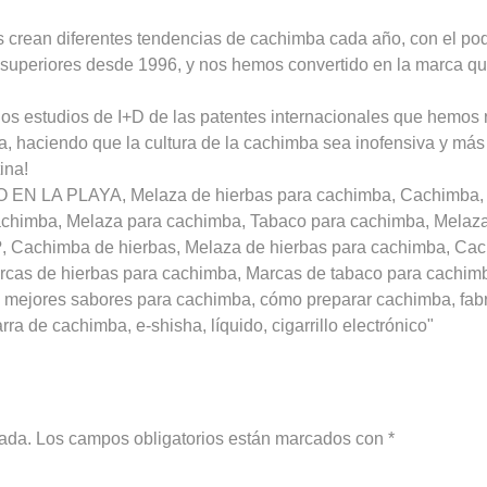
 crean diferentes tendencias de cachimba cada año, con el pod
s superiores desde 1996, y nos hemos convertido en la marca q
os estudios de I+D de las patentes internacionales que hemos 
a, haciendo que la cultura de la cachimba sea inofensiva y más
ina!
XO EN LA PLAYA, Melaza de hierbas para cachimba, Cachimba, 
 cachimba, Melaza para cachimba, Tabaco para cachimba, Melaz
Cachimba de hierbas, Melaza de hierbas para cachimba, Cach
arcas de hierbas para cachimba, Marcas de tabaco para cachim
mejores sabores para cachimba, cómo preparar cachimba, fabri
ra de cachimba, e-shisha, líquido, cigarrillo electrónico"
cada.
Los campos obligatorios están marcados con
*