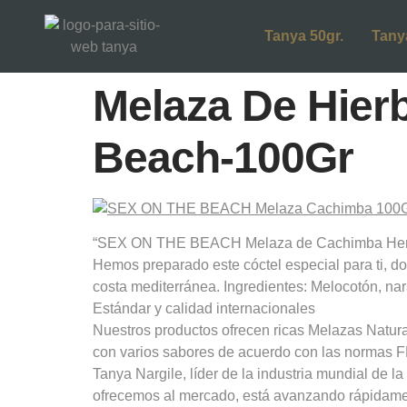
Tanya 50gr.
Tany
Melaza De Hier
Beach-100Gr
“SEX ON THE BEACH Melaza de Cachimba Herbal
Hemos preparado este cóctel especial para ti, do
costa mediterránea. Ingredientes: Melocotón, na
Estándar y calidad internacionales
Nuestros productos ofrecen ricas Melazas Natur
con varios sabores de acuerdo con las normas 
Tanya Nargile, líder de la industria mundial de 
ofrecemos al mercado, está avanzando rápidamen