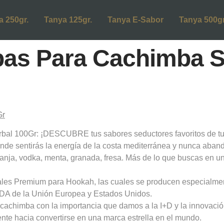
a 250gr.
Tanya 125gr.
Tanya E-Sabor
Tanya 500gr
bas Para Cachimba 
 100Gr: ¡DESCUBRE tus sabores seductores favoritos de tu
nde sentirás la energía de la costa mediterránea y nunca abando
ranja, vodka, menta, granada, fresa. Más de lo que buscas en 
ales Premium para Hookah, las cuales se producen especialme
FDA de la Unión Europea y Estados Unidos.
la cachimba con la importancia que damos a la I+D y la innovac
te hacia convertirse en una marca estrella en el mundo.