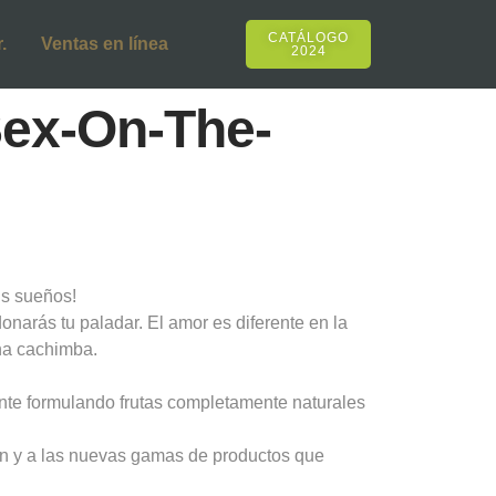
CATÁLOGO
.
Ventas en línea
2024
Sex-On-The-
s sueños!
narás tu paladar. El amor es diferente en la
una cachimba.
nte formulando frutas completamente naturales
ión y a las nuevas gamas de productos que