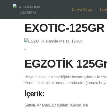
Tanya 50gr.
Tan
EXOTIC-125GR 
“
EGZOTİK 125Gr. 
Hayalinizdeki en sevdiğiniz baştan çıkarıcı lezzet
Kendinizi tropikal ormanlarında olduğunuzu hayal
İçerik:
Şeftali, Ananas, Böğürtlen, Kavun, Ice