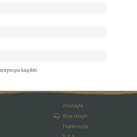
arayıcıya kaydet.
Anasayfa
Bize Ulaşın
Hakkımızda
S.S.S.