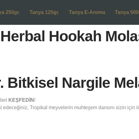
ya 250gr.
Tanya 125gr.
Tanya E-Aroma
Tanya 500
Herbal Hookah Mola
Bitkisel Nargile Mel
leri
KEŞFEDİN
!
 edeceğiniz, Tropikal meyvelerin muhteşem dansını sizin için öz