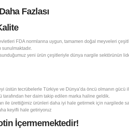
 Daha Fazlası
alite
evletleri FDA normlarına uygun, tamamen doğal meyveleri çeşitli
 sunulmaktadır.
unduğumuz yeni ürün çeşitleriyle dünya nargile sektörünün lid
üstün tecrübelerle Türkiye ve Dünya’da öncü olmanın gücü ile he
örü tarafından her daim takip edilen marka haline geldik.
ı ile ürettiğimiz ürünleri daha iyi hale getirmek için nargilede s
ha keyifli hale getiriyoruz
otin İçermemektedir!