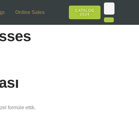
CATALOG
gr.
Online Sales
2024
sses
ası
el formüle ettik.