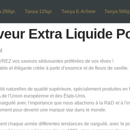
 250gr.
Tanya 125gr.
Tanya E-Arôme
Tanya 500gr
veur Extra Liquide P
EZ vos saveurs séduisantes préférées de vos rêves !
le et élégante créée à partir d’essence et de fleurs de vanill
lé naturelles de qualité supérieure, spécialement produites en 
de l'Union européenne et des États-Unis.
 narguilé avec l'importance que nous attachons à la R&D et à l'
ement pour devenir une marque star dans le monde.
t chaque année différentes tendances de narguilé, avec le pouv