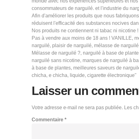
monde avec nos expériences supérieures et nos 
consommateurs de narguilé. et l'industrie du narg
Afin d'améliorer les produits que nous fabriquo
réduisent l'efficacité des substances nocives dans
Nos produits ne contiennent ni tabac ni nicotine !
Pas à vendre aux moins de 18 ans ! VANILLE, mél
narguilé, plaisir de narguilé, mélasse de narguil
Mélasse de narguilé ?, narguilé à base de plante
narguilé sans nicotine, marques de narguilé à b
à base de plantes, meilleures saveurs de narguil
chicha, e chicha, liquide, cigarette électronique"
Laisser un comment
Votre adresse e-mail ne sera pas publiée.
Les ch
Commentaire
*