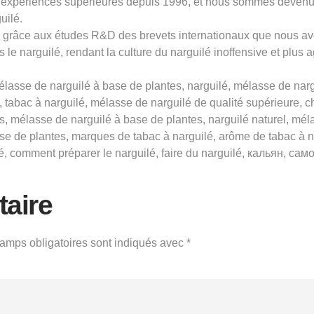
expériences supérieures depuis 1996, et nous sommes devenus 
uilé.
ns grâce aux études R&D des brevets internationaux que nous av
 le narguilé, rendant la culture du narguilé inoffensive et plus 
asse de narguilé à base de plantes, narguilé, mélasse de nargu
é, tabac à narguilé, mélasse de narguilé de qualité supérieure, 
s, mélasse de narguilé à base de plantes, narguilé naturel, méla
ase de plantes, marques de tabac à narguilé, arôme de tabac à n
é, comment préparer le narguilé, faire du narguilé, кальян, само
aire
amps obligatoires sont indiqués avec
*