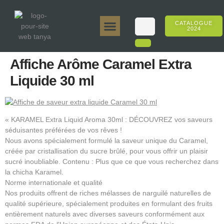
CATALOGUE
2024
Tanya 50gr.
Tanya 250gr.
Tanya 125gr.
Tanya E-Arôme
Tanya 500gr.
Ventes en ligne
Affiche Arôme Caramel Extra
Liquide 30 ml
« KARAMEL Extra Liquid Aroma 30ml : DÉCOUVREZ vos saveurs
séduisantes préférées de vos rêves !
Nous avons spécialement formulé la saveur unique du Caramel,
créée par cristallisation du sucre brûlé, pour vous offrir un plaisir
sucré inoubliable. Contenu : Plus que ce que vous recherchez dans
la chicha Karamel.
Norme internationale et qualité
Nos produits offrent de riches mélasses de narguilé naturelles de
qualité supérieure, spécialement produites en formulant des fruits
entièrement naturels avec diverses saveurs conformément aux