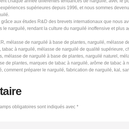
t chaque année différentes tendances de narguilé, avec le pouv
expériences supérieures depuis 1996, et nous sommes devenus 
uilé.
ns grâce aux études R&D des brevets internationaux que nous av
 le narguilé, rendant la culture du narguilé inoffensive et plus 
 mélasse de narguilé à base de plantes, narguilé, mélasse de 
é, tabac à narguilé, mélasse de narguilé de qualité supérieure,
s, mélasse de narguilé à base de plantes, narguilé naturel, méla
ase de plantes, marques de tabac à narguilé, arôme de tabac à n
 comment préparer le narguilé, fabrication de narguilé, kal, samo
aire
amps obligatoires sont indiqués avec
*