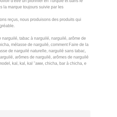
oir d'être un pionnier en Turquie et dans le
la marque toujours suivie par les
ons reçus, nous produisons des produits qui
agréable.
narguilé, tabac à narguilé, narguilé, arôme de
 chicha, mélasse de narguilé, comment Faire de la
sse de narguilé naturelle, narguilé sans tabac,
arguilé, arômes de narguilé, arômes de narguilé
del, kal, kal, kal "ами, chicha, bar à chicha, e