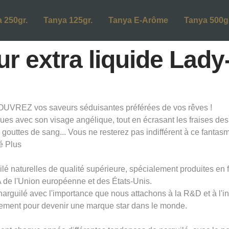
 250gr.
Tanya 125gr.
Tanya E-Arôme
Tanya 500gr
r extra liquide Lady-
UVREZ vos saveurs séduisantes préférées de vos rêves !
s avec son visage angélique, tout en écrasant les fraises des b
 gouttes de sang... Vous ne resterez pas indifférent à ce fanta
é Plus
lé naturelles de qualité supérieure, spécialement produites en 
de l'Union européenne et des États-Unis.
 narguilé avec l'importance que nous attachons à la R&D et à l'
ement pour devenir une marque star dans le monde.