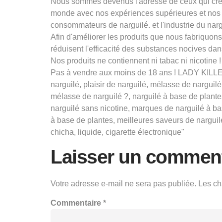
Nous sommes devenus l'adresse de ceux qui créen
monde avec nos expériences supérieures et nos 
consommateurs de narguilé. et l'industrie du narg
Afin d'améliorer les produits que nous fabriquo
réduisent l'efficacité des substances nocives dans
Nos produits ne contiennent ni tabac ni nicotine !
Pas à vendre aux moins de 18 ans ! LADY KILLER,
narguilé, plaisir de narguilé, mélasse de narguil
mélasse de narguilé ?, narguilé à base de plante
narguilé sans nicotine, marques de narguilé à b
à base de plantes, meilleures saveurs de narguilé,
chicha, liquide, cigarette électronique"
Laisser un comment
Votre adresse e-mail ne sera pas publiée.
Les ch
Commentaire
*