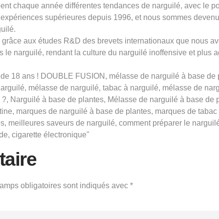
t chaque année différentes tendances de narguilé, avec le pouv
expériences supérieures depuis 1996, et nous sommes devenus 
uilé.
ns grâce aux études R&D des brevets internationaux que nous av
 le narguilé, rendant la culture du narguilé inoffensive et plus 
de 18 ans ! DOUBLE FUSION, mélasse de narguilé à base de pla
 narguilé, mélasse de narguilé, tabac à narguilé, mélasse de nar
?, Narguilé à base de plantes, Mélasse de narguilé à base de pl
otine, marques de narguilé à base de plantes, marques de tabac
s, meilleures saveurs de narguilé, comment préparer le narguil
ide, cigarette électronique"
aire
amps obligatoires sont indiqués avec
*