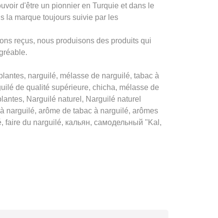
oir d'être un pionnier en Turquie et dans le
la marque toujours suivie par les
ons reçus, nous produisons des produits qui
agréable.
ntes, narguilé, mélasse de narguilé, tabac à
guilé de qualité supérieure, chicha, mélasse de
antes, Narguilé naturel, Narguilé naturel
 à narguilé, arôme de tabac à narguilé, arômes
é, faire du narguilé, кальян, самодельный "Kal,