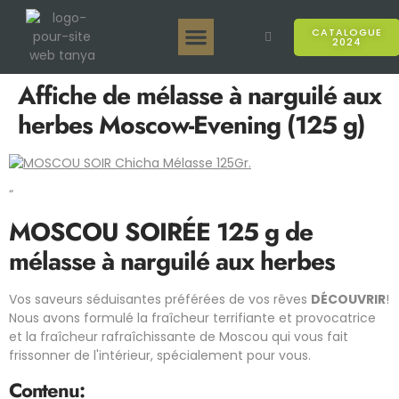
CATALOGUE
2024
Tanya 50gr.
Tanya 250gr.
Tanya 125gr.
Tanya E-Arôme
Tanya 500gr.
Ventes en ligne
Affiche de mélasse à narguilé aux
herbes Moscow-Evening (125 g)
“
MOSCOU SOIRÉE 125 g de
mélasse à narguilé aux herbes
Vos saveurs séduisantes préférées de vos rêves
DÉCOUVRIR
!
Nous avons formulé la fraîcheur terrifiante et provocatrice
et la fraîcheur rafraîchissante de Moscou qui vous fait
frissonner de l'intérieur, spécialement pour vous.
Contenu: