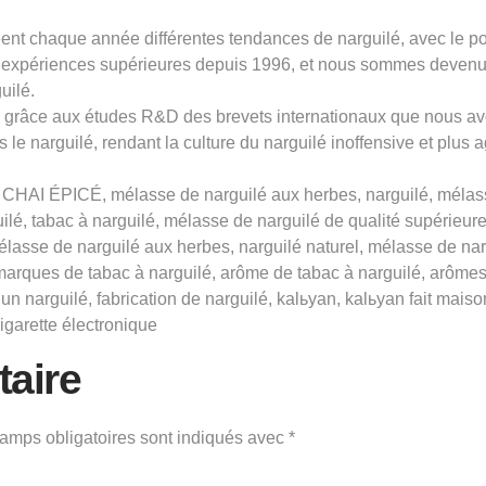
t chaque année différentes tendances de narguilé, avec le pouv
expériences supérieures depuis 1996, et nous sommes devenus 
uilé.
ns grâce aux études R&D des brevets internationaux que nous av
 le narguilé, rendant la culture du narguilé inoffensive et plus 
! CHAI ÉPICÉ, mélasse de narguilé aux herbes, narguilé, mélass
uilé, tabac à narguilé, mélasse de narguilé de qualité supérieu
lasse de narguilé aux herbes, narguilé naturel, mélasse de narg
marques de tabac à narguilé, arôme de tabac à narguilé, arômes
n narguilé, fabrication de narguilé, kalьyan, kalьyan fait mais
cigarette électronique
aire
amps obligatoires sont indiqués avec
*