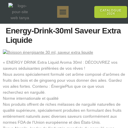
CATALOGUE
2024
Tanya 50gr.
Tanya 250gr.
Tanya 125gr.
Tanya E-Arôme
Tanya 500gr.
Ventes en ligne
Energy-Drink-30ml Saveur Extra
Liquide
« ENERGY DRINK Extra Liquid Aroma 30ml : DÉCOUVREZ vos
saveurs séduisantes préférées de vos rêves !
Nous avons spécialement formulé cet arôme composé d'arômes de
fruits des bois et de gingseng pour vous donner des ailes. Gardez
vos ailes fortes. Contenu : ÉnergiePlus que ce que vous
recherchez en narguilé.
Norme internationale et qualité
Nos produits offrent de riches mélasses de narguilé naturelles de
qualité supérieure, spécialement produites en formulant des fruits
entièrement naturels avec diverses saveurs conformément aux
normes FDA de l'Union européenne et des États-Unis.