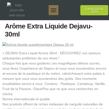
CATALOGUE
2024
Tanya 50gr.
Tanya 250gr.
Tanya 125gr.
Tanya E-Arôme
Tanya 500gr.
Ventes en ligne
Arôme Extra Liquide Dejavu-
30ml
« DEJAVU Extra Liquid Aroma 30ml : DÉCOUVREZ vos saveurs
séduisantes préférées de vos rêves !
Chaque fois que vous goûterez ces magnifiques délices sucrés,
vous ferez l'expérience de Dejavu et vous vous souviendrez encore
et encore de la pastèque et du melon, rafraîchissant votre palais à
mesure que vous vous souviendrez des goûts. Des moments
inoubliables seront à vous. Contenu : Pastèque, Cantaloup, Vanille,
Fruit de la Passion, GlacePlus que ce que vous recherchez en
chicha.
Norme internationale et qualité
Nos produits offrent de riches mélasses de narguilé naturelles de