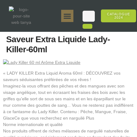
CATALOGUE
2024
Tanya 50gr.
Tanya 250gr.
Tanya 125gr.
Tanya E-Arôme
Tanya 500gr.
Ventes en ligne
Saveur Extra Liquide Lady-
Killer-60ml
« LADY KILLER Extra Liquid Aroma 60ml : DÉCOUVREZ vos
saveurs séduisantes préférées de vos rêves !
Imaginez-la vous offrant des pêches et des mangues avec son
visage angélique, tout en écrasant les fraises des bois avec les
griffes qu'elle sort de sous ses mains et en les éparpillant sur le
mur comme des gouttes de sang... Vous ne resterez pas indifférent
à ce fantasme du Lady Killer. Contenu : Pêche, Mangue, Fraise,
GlaceCe que vous recherchez en narguilé Plus
Norme internationale et qualité
Nos produits offrent de riches mélasses de narguilé naturelles de