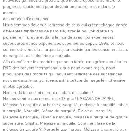
nouvelles gammes de produits que nous proposons au marché,
progresse rapidement pour devenir une marque star dans le
monde.
des années d'expérience
Nous sommes devenus l'adresse de ceux qui créent chaque année
différentes tendances de narguilé, avec le pouvoir d'être un
pionnier en Turquie et dans le monde avec nos expériences
supérieures et nos expériences supérieures depuis 1996, et nous
sommes devenus la marque toujours suivie par les consommateurs
de narguilé. et l'industrie du narguilé.
Afin d'améliorer les produits que nous fabriquons grâce aux études
R&D des brevets internationaux que nous avons reçus, nous
produisons des produits qui réduisent l'efficacité des substances
nocives dans le narguilé, rendant la culture du narguilé inoffensive
et plus agréable.
Nos produits ne contiennent ni tabac ni nicotine !
Ne pas vendre aux mineurs de 18 ans ! LA CASA DE PAPEL,
Mélasse à narguilé aux herbes, Narguilé, mélasse à narguilé, tabac
à narguilé, Narguilé, Arôme de narguilé, Plaisir du narguilé,
Mélasse à narguilé, Tabac à narguilé, Mélasse à narguilé de qualité
supérieure, Shisha, Mélasse à narguilé, Comment faire de la
mélasse à narguilé ?, Narguilé aux herbes, Mélasse à narguilé aux