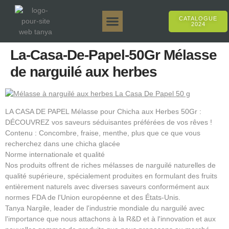
CATALOGUE
2024
Tanya 50gr.
Tanya 250gr.
Tanya 125gr.
Tanya E-Arôme
Tanya 500gr.
Ventes en ligne
La-Casa-De-Papel-50Gr Mélasse
de narguilé aux herbes
LA CASA DE PAPEL Mélasse pour Chicha aux Herbes 50Gr :
DÉCOUVREZ vos saveurs séduisantes préférées de vos rêves !
Contenu : Concombre, fraise, menthe, plus que ce que vous
recherchez dans une chicha glacée
Norme internationale et qualité
Nos produits offrent de riches mélasses de narguilé naturelles de
qualité supérieure, spécialement produites en formulant des fruits
entièrement naturels avec diverses saveurs conformément aux
normes FDA de l'Union européenne et des États-Unis.
Tanya Nargile, leader de l'industrie mondiale du narguilé avec
l'importance que nous attachons à la R&D et à l'innovation et aux