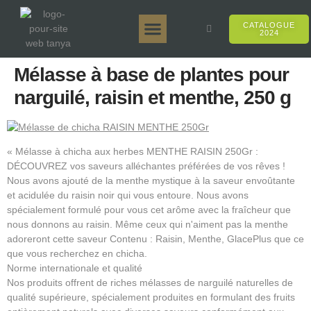
CATALOGUE
2024
Tanya 50gr.
Tanya 250gr.
Tanya 125gr.
Tanya E-Arôme
Tanya 500gr.
Ventes en ligne
Mélasse à base de plantes pour
narguilé, raisin et menthe, 250 g
« Mélasse à chicha aux herbes MENTHE RAISIN 250Gr :
DÉCOUVREZ vos saveurs alléchantes préférées de vos rêves !
Nous avons ajouté de la menthe mystique à la saveur envoûtante
et acidulée du raisin noir qui vous entoure. Nous avons
spécialement formulé pour vous cet arôme avec la fraîcheur que
nous donnons au raisin. Même ceux qui n'aiment pas la menthe
adoreront cette saveur Contenu : Raisin, Menthe, GlacePlus que ce
que vous recherchez en chicha.
Norme internationale et qualité
Nos produits offrent de riches mélasses de narguilé naturelles de
qualité supérieure, spécialement produites en formulant des fruits