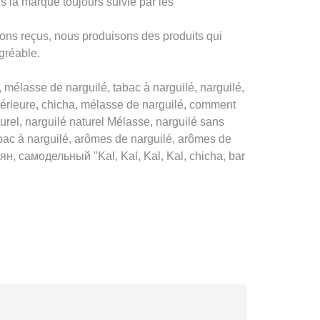
la marque toujours suivie par les
ons reçus, nous produisons des produits qui
agréable.
élasse de narguilé, tabac à narguilé, narguilé,
upérieure, chicha, mélasse de narguilé, comment
urel, narguilé naturel Mélasse, narguilé sans
bac à narguilé, arômes de narguilé, arômes de
ьян, самодельный "Kal, Kal, Kal, Kal, chicha, bar