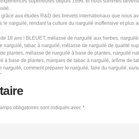
expériences supérieures depuis 1996, et nous sommes devenus 
uilé.
ns grâce aux études R&D des brevets internationaux que nous av
 le narguilé, rendant la culture du narguilé inoffensive et plus 
e 18 ans ! BLEUET, mélasse de narguilé aux herbes, narguilé, m
de narguilé, tabac à narguilé, mélasse de narguilé de qualité s
de plantes, mélasse de narguilé à base de plantes, narguilé nat
ilé à base de plantes, marques de tabac à narguilé, arôme de ta
e narguilé, comment préparer le narguilé, faire du narguilé, кал
"
aire
amps obligatoires sont indiqués avec
*