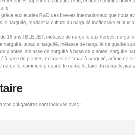
expériences supérieures depuis 1996, et nous sommes devenus 
uilé.
ns grâce aux études R&D des brevets internationaux que nous av
 le narguilé, rendant la culture du narguilé inoffensive et plus 
e 18 ans ! BLEUET, mélasse de narguilé aux herbes, narguilé, m
de narguilé, tabac à narguilé, mélasse de narguilé de qualité s
de plantes, mélasse de narguilé à base de plantes, narguilé nat
ilé à base de plantes, marques de tabac à narguilé, arôme de ta
e narguilé, comment préparer le narguilé, faire du narguilé, кал
"
aire
amps obligatoires sont indiqués avec
*