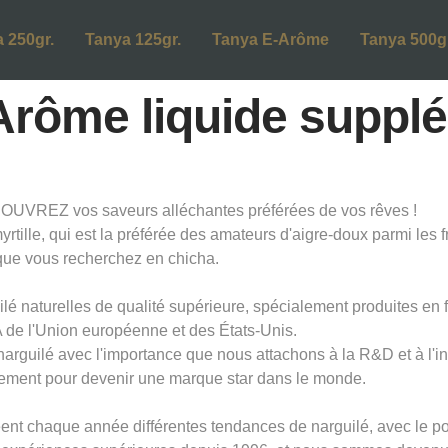
 250gr.
Tanya 125gr.
Tanya E-Arôme
Tanya 500gr
l Arôme liquide suppl
UVREZ vos saveurs alléchantes préférées de vos rêves !
ille, qui est la préférée des amateurs d'aigre-doux parmi les f
que vous recherchez en chicha.
lé naturelles de qualité supérieure, spécialement produites en 
de l'Union européenne et des États-Unis.
 narguilé avec l'importance que nous attachons à la R&D et à l'
ement pour devenir une marque star dans le monde.
t chaque année différentes tendances de narguilé, avec le pouv