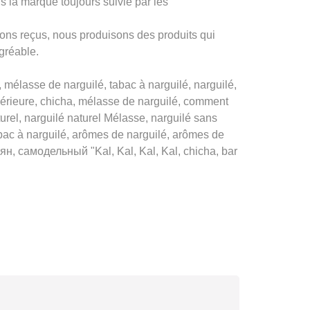
la marque toujours suivie par les
ons reçus, nous produisons des produits qui
agréable.
élasse de narguilé, tabac à narguilé, narguilé,
upérieure, chicha, mélasse de narguilé, comment
urel, narguilé naturel Mélasse, narguilé sans
bac à narguilé, arômes de narguilé, arômes de
ьян, самодельный "Kal, Kal, Kal, Kal, chicha, bar