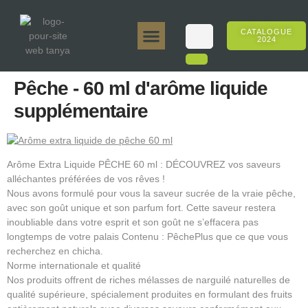
CATALOGUE
2024
Tanya 50gr.
Tanya 250gr.
Tanya 125gr.
Tanya E-Arôme
Tanya 500gr.
Ventes en ligne
Pêche - 60 ml d'arôme liquide
supplémentaire
Arôme Extra Liquide PÊCHE 60 ml : DÉCOUVREZ vos saveurs
alléchantes préférées de vos rêves !
Nous avons formulé pour vous la saveur sucrée de la vraie pêche,
avec son goût unique et son parfum fort. Cette saveur restera
inoubliable dans votre esprit et son goût ne s’effacera pas
longtemps de votre palais Contenu : PêchePlus que ce que vous
recherchez en chicha.
Norme internationale et qualité
Nos produits offrent de riches mélasses de narguilé naturelles de
qualité supérieure, spécialement produites en formulant des fruits