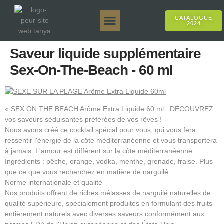
CATALOGUE
2024
Tanya 50gr.
Tanya 250gr.
Tanya 125gr.
Tanya E-Arôme
Tanya 500gr.
Ventes en ligne
Saveur liquide supplémentaire
Sex-On-The-Beach - 60 ml
« SEX ON THE BEACH Arôme Extra Liquide 60 ml : DÉCOUVREZ
vos saveurs séduisantes préférées de vos rêves !
Nous avons créé ce cocktail spécial pour vous, qui vous fera
ressentir l'énergie de la côte méditerranéenne et vous transportera
à jamais. L'amour est différent sur la côte méditerranéenne.
Ingrédients : pêche, orange, vodka, menthe, grenade, fraise. Plus
que ce que vous recherchez en matière de narguilé.
Norme internationale et qualité
Nos produits offrent de riches mélasses de narguilé naturelles de
qualité supérieure, spécialement produites en formulant des fruits
entièrement naturels avec diverses saveurs conformément aux