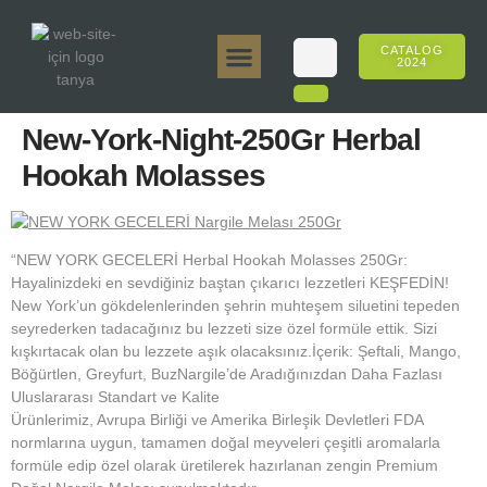
CATALOG
2024
Tanya 50gr.
Tanya 250gr.
Tanya 125gr.
Tanya E-Aroma
Tanya 500gr.
Online Sales
New-York-Night-250Gr Herbal
Hookah Molasses
“NEW YORK GECELERİ Herbal Hookah Molasses 250Gr:
Hayalinizdeki en sevdiğiniz baştan çıkarıcı lezzetleri KEŞFEDİN!
New York’un gökdelenlerinden şehrin muhteşem siluetini tepeden
seyrederken tadacağınız bu lezzeti size özel formüle ettik. Sizi
kışkırtacak olan bu lezzete aşık olacaksınız.İçerik: Şeftali, Mango,
Böğürtlen, Greyfurt, BuzNargile’de Aradığınızdan Daha Fazlası
Uluslararası Standart ve Kalite
Ürünlerimiz, Avrupa Birliği ve Amerika Birleşik Devletleri FDA
normlarına uygun, tamamen doğal meyveleri çeşitli aromalarla
formüle edip özel olarak üretilerek hazırlanan zengin Premium