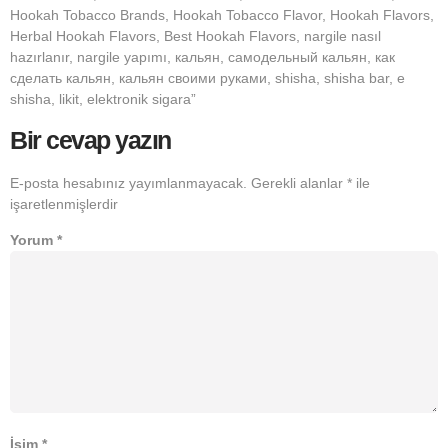
Hookah Tobacco Brands, Hookah Tobacco Flavor, Hookah Flavors,
Herbal Hookah Flavors, Best Hookah Flavors, nargile nasıl
hazırlanır, nargile yapımı, кальян, самодельный кальян, как
сделать кальян, кальян своими руками, shisha, shisha bar, e
shisha, likit, elektronik sigara”
Bir cevap yazın
E-posta hesabınız yayımlanmayacak.
Gerekli alanlar
*
ile
işaretlenmişlerdir
Yorum
*
İsim
*