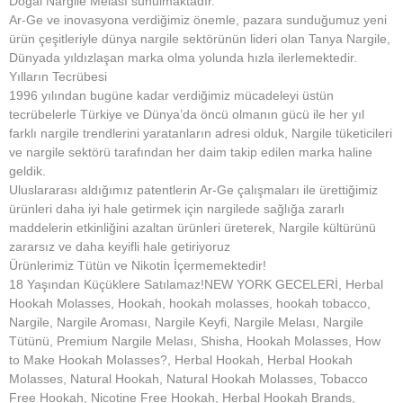
Doğal Nargile Melası sunulmaktadır.
Ar-Ge ve inovasyona verdiğimiz önemle, pazara sunduğumuz yeni
ürün çeşitleriyle dünya nargile sektörünün lideri olan Tanya Nargile,
Dünyada yıldızlaşan marka olma yolunda hızla ilerlemektedir.
Yılların Tecrübesi
1996 yılından bugüne kadar verdiğimiz mücadeleyi üstün
tecrübelerle Türkiye ve Dünya’da öncü olmanın gücü ile her yıl
farklı nargile trendlerini yaratanların adresi olduk, Nargile tüketicileri
ve nargile sektörü tarafından her daim takip edilen marka haline
geldik.
Uluslararası aldığımız patentlerin Ar-Ge çalışmaları ile ürettiğimiz
ürünleri daha iyi hale getirmek için nargilede sağlığa zararlı
maddelerin etkinliğini azaltan ürünleri üreterek, Nargile kültürünü
zararsız ve daha keyifli hale getiriyoruz
Ürünlerimiz Tütün ve Nikotin İçermemektedir!
18 Yaşından Küçüklere Satılamaz!NEW YORK GECELERİ, Herbal
Hookah Molasses, Hookah, hookah molasses, hookah tobacco,
Nargile, Nargile Aroması, Nargile Keyfi, Nargile Melası, Nargile
Tütünü, Premium Nargile Melası, Shisha, Hookah Molasses, How
to Make Hookah Molasses?, Herbal Hookah, Herbal Hookah
Molasses, Natural Hookah, Natural Hookah Molasses, Tobacco
Free Hookah, Nicotine Free Hookah, Herbal Hookah Brands,