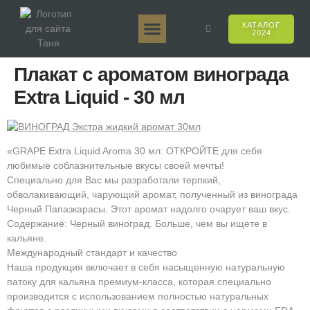
КАТАЛОГ
2024
Таня 50гр.
Таня 250гр.
Таня 125гр.
Таня Е-Аромат
Таня 500гр.
Онлайн-продажи
Плакат с ароматом винограда
Extra Liquid - 30 мл
«GRAPE Extra Liquid Aroma 30 мл: ОТКРОЙТЕ для себя
любимые соблазнительные вкусы своей мечты!
Специально для Вас мы разработали терпкий,
обволакивающий, чарующий аромат, полученный из винограда
Черный Папазкарасы. Этот аромат надолго очарует ваш вкус.
Содержание: Черный виноград. Больше, чем вы ищете в
кальяне.
Международный стандарт и качество
Наша продукция включает в себя насыщенную натуральную
патоку для кальяна премиум-класса, которая специально
производится с использованием полностью натуральных