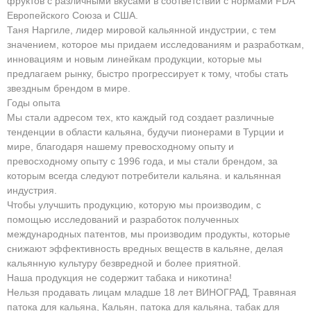
фруктов с различными вкусами в соответствии с нормами FDA
Европейского Союза и США.
Таня Наргиле, лидер мировой кальянной индустрии, с тем
значением, которое мы придаем исследованиям и разработкам,
инновациям и новым линейкам продукции, которые мы
предлагаем рынку, быстро прогрессирует к тому, чтобы стать
звездным брендом в мире.
Годы опыта
Мы стали адресом тех, кто каждый год создает различные
тенденции в области кальяна, будучи пионерами в Турции и
мире, благодаря нашему превосходному опыту и
превосходному опыту с 1996 года, и мы стали брендом, за
которым всегда следуют потребители кальяна. и кальянная
индустрия.
Чтобы улучшить продукцию, которую мы производим, с
помощью исследований и разработок полученных
международных патентов, мы производим продукты, которые
снижают эффективность вредных веществ в кальяне, делая
кальянную культуру безвредной и более приятной.
Наша продукция не содержит табака и никотина!
Нельзя продавать лицам младше 18 лет ВИНОГРАД, Травяная
патока для кальяна, Кальян, патока для кальяна, табак для