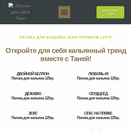
КАТАЛОГ
2024
Таня 50гр.
Таня 250гр.
Таня 125гр.
Таня Е-Аромат
Таня 500гр.
Онлайн-продажи
ПАТОКА ДЛЯ КАЛЬЯНА ТАНЯ ПРЕМИУМ 125ГР
Откройте для себя кальянный тренд
вместе с Таней!
ДВОЙНОЙ БЕЛЛОН
ЛЮБОВЬ 69
Патока для кальяна 125гр.
Патока для кальяна 125гр.
ДЕЖАВЮ
СЕРДЦЕЕД
Патока для кальяна 125гр.
Патока для кальяна 125гр.
ЗЕВС
СЕКС НА ПЛЯЖЕ
Патока для кальяна 125гр.
Патока для кальяна 125гр.