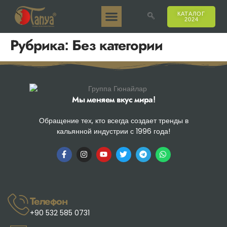
КАТАЛОГ
2024
Таня 50гр.
Таня 250гр.
Таня 125гр.
Таня Е-Аромат
Таня 500гр.
Онлайн-продажи
Рубрика:
Без категории
Мы меняем вкус мира!
Обращение тех, кто всегда создает тренды в
кальянной индустрии с 1996 года!
Телефон
+90 532 585 0731