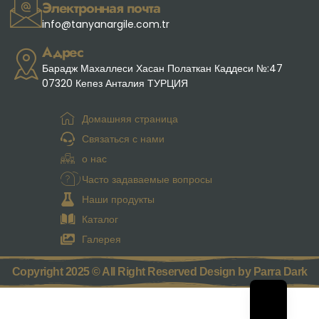
Электронная почта
info@tanyanargile.com.tr
Адрес
Барадж Махаллеси Хасан Полаткан Каддеси №:47
07320 Кепез Анталия ТУРЦИЯ
Домашняя страница
Связаться с нами
о нас
Часто задаваемые вопросы
Наши продукты
Каталог
Галерея
Copyright 2025 © All Right Reserved Design by Parra Dark