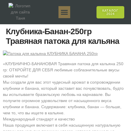
КАТАЛОГ
2024
Таня 50гр.
Таня 250гр.
Таня 125гр.
Таня Е-Аромат
Таня 500гр.
Онлайн-продажи
Клубника-Банан-250гр
Травяная патока для кальяна
«КЛУБНИЧНО-БАНАНОВАЯ Травяная патока для кальяна 250
гр: ОТКРОЙТЕ ДЛЯ СЕБЯ любимые соблазнительные вкусы
своей мечты!
Мы создали для вас этот чудесный аромат в сопровождении
клубники и банана, который заставит вас почувствовать, будто
вы испытываете бразильскую любовь на карнавале. Вы
получите огромное удовольствие от насыщенного вкуса
клубники и банана. Содержание: клубника, банан — больше,
чем то, что вы ищете в кальяне.
Международный стандарт и качество
Наша продукция включает в себя насыщенную натуральную