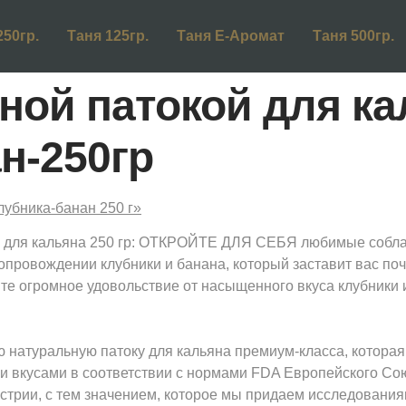
250гр.
Таня 125гр.
Таня Е-Аромат
Таня 500гр.
яной патокой для к
н-250гр
я кальяна 250 гр: ОТКРОЙТЕ ДЛЯ СЕБЯ любимые соблаз
опровождении клубники и банана, который заставит вас по
те огромное удовольствие от насыщенного вкуса клубники 
 натуральную патоку для кальяна премиум-класса, которая
и вкусами в соответствии с нормами FDA Европейского Со
стрии, с тем значением, которое мы придаем исследовани