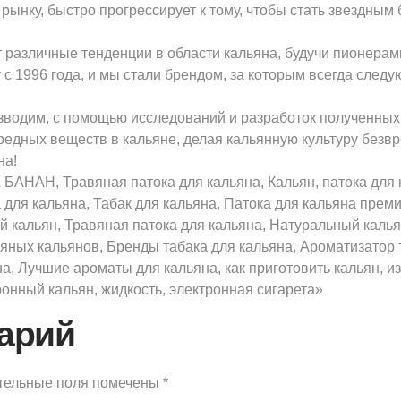
ынку, быстро прогрессирует к тому, чтобы стать звездным 
т различные тенденции в области кальяна, будучи пионерам
 1996 года, и мы стали брендом, за которым всегда следу
зводим, с помощью исследований и разработок полученны
едных веществ в кальяне, делая кальянную культуру безвр
на!
БАНАН, Травяная патока для кальяна, Кальян, патока для к
 для кальяна, Табак для кальяна, Патока для кальяна прем
ой кальян, Травяная патока для кальяна, Натуральный калья
вяных кальянов, Бренды табака для кальяна, Ароматизатор
а, Лучшие ароматы для кальяна, как приготовить кальян, и
тронный кальян, жидкость, электронная сигарета»
арий
тельные поля помечены
*