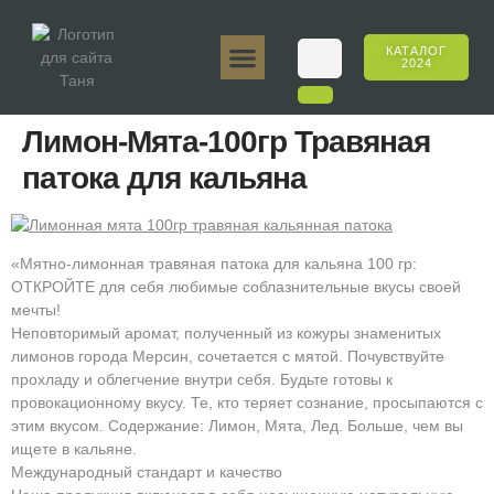
КАТАЛОГ
2024
Таня 50гр.
Таня 250гр.
Таня 125гр.
Таня Е-Аромат
Таня 500гр.
Онлайн-продажи
Лимон-Мята-100гр Травяная
патока для кальяна
«Мятно-лимонная травяная патока для кальяна 100 гр:
ОТКРОЙТЕ для себя любимые соблазнительные вкусы своей
мечты!
Неповторимый аромат, полученный из кожуры знаменитых
лимонов города Мерсин, сочетается с мятой. Почувствуйте
прохладу и облегчение внутри себя. Будьте готовы к
провокационному вкусу. Те, кто теряет сознание, просыпаются с
этим вкусом. Содержание: Лимон, Мята, Лед. Больше, чем вы
ищете в кальяне.
Международный стандарт и качество