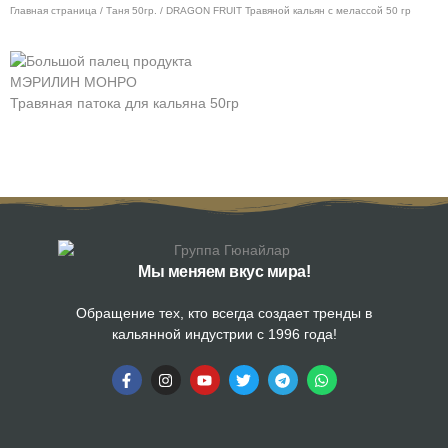
Главная страница
/
Таня 50гр.
/ DRAGON FRUIT Травяной кальян с мелассой 50 гр
МЭРИЛИН МОНРО
Г
Травяная патока для кальяна 50гр
Т
Мы меняем вкус мира!
Обращение тех, кто всегда создает тренды в
кальянной индустрии с 1996 года!