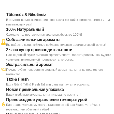
Tütünsüz & Nikotinsiz
В нем нет вредных ингредиентов, таких как табак, никотин, смолы и т. д.,
вызывающих рак!
100% Натуральный
Сделано полностью из натуральных фруктов 100%!
Соблазнительные ароматы
Вы найдете свои любимые соблазнительные ароматы своей мечты!
2 часа супер производительности
Насыщенный вкус и высокая эффективность гарантированы! Вы будете
удивлены интенсивной производительностью.
Экстра сильный аромат
Почувствуйте невероятно сильный аромат кальяна до последнего
момента!
Tatlı & Fresh
Extra Güçlü Tatlı & Fresh Tatların dansına hayran olacaksınız!
Новая премиальная упаковка
Ваши любимые вкусы кальяна никогда не иссякнут!
Превосходное управление температурой
Благодаря угольному жару в кальяне он в 5 раз более устойчив к
горению, чем обычный табак!