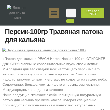
КАТАЛОГ
2024
Таня 50гр.
Таня 250гр.
Таня 125гр.
Таня Е-Аромат
Таня 500гр.
Онлайн-продажи
Персик-100гр Травяная патока
для кальяна
«Патока для кальяна PEACH Herbal Hookah 100 гр: ОТКРОЙТЕ
ДЛЯ СЕБЯ любимые соблазнительные вкусы своей мечты!
Мы создали для вас сладкий вкус настоящего персика с его
неповторимым вкусом и сильным ароматом. Этот аромат
надолго запомнится вам, и его вкус не сотрется из вашего неба.
Содержание: Больше, чем вы ищете в персиковом кальяне.
Международный стандарт и качество
Наша продукция включает в себя насыщенную натуральную
патоку для кальяна премиум-класса, которая специально
производится с использованием полностью натуральных