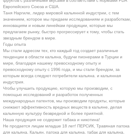
фруктов с различными вкусами в соответствии с нормами FDA
Европейского Союза и США.
Таня Наргиле, лидер мировой кальянной индустрии, с тем
значением, которое мы придаем исследованиям и разработкам,
инновациям и новым линейкам продукции, которые мы
предлагаем рынку, быстро прогрессирует к тому, чтобы стать
звездным брендом в мире.
Годы опыта
Мы стали адресом тех, кто каждый год создает различные
тенденции в области кальяна, будучи пионерами в Турции и
мире, благодаря нашему превосходному опыту и
превосходному опыту с 1996 года, и мы стали брендом, за
которым всегда следуют потребители кальяна. и кальянная
индустрия.
Чтобы улучшить продукцию, которую мы производим, с
помощью исследований и разработок полученных
международных патентов, мы производим продукты, которые
снижают эффективность вредных веществ в кальяне, делая
кальянную культуру безвредной и более приятной.
Наша продукция не содержит табака и никотина!
Не продается лицам младше 18 лет! ПЕРСИК, Травяная патока
для кальяна, Кальян, патока для кальяна, табак для кальяна,