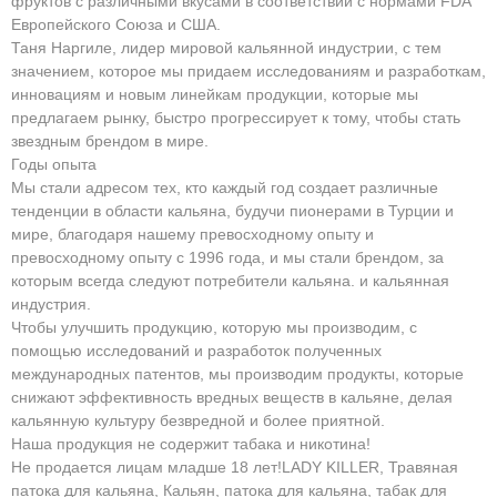
фруктов с различными вкусами в соответствии с нормами FDA
Европейского Союза и США.
Таня Наргиле, лидер мировой кальянной индустрии, с тем
значением, которое мы придаем исследованиям и разработкам,
инновациям и новым линейкам продукции, которые мы
предлагаем рынку, быстро прогрессирует к тому, чтобы стать
звездным брендом в мире.
Годы опыта
Мы стали адресом тех, кто каждый год создает различные
тенденции в области кальяна, будучи пионерами в Турции и
мире, благодаря нашему превосходному опыту и
превосходному опыту с 1996 года, и мы стали брендом, за
которым всегда следуют потребители кальяна. и кальянная
индустрия.
Чтобы улучшить продукцию, которую мы производим, с
помощью исследований и разработок полученных
международных патентов, мы производим продукты, которые
снижают эффективность вредных веществ в кальяне, делая
кальянную культуру безвредной и более приятной.
Наша продукция не содержит табака и никотина!
Не продается лицам младше 18 лет!LADY KILLER, Травяная
патока для кальяна, Кальян, патока для кальяна, табак для