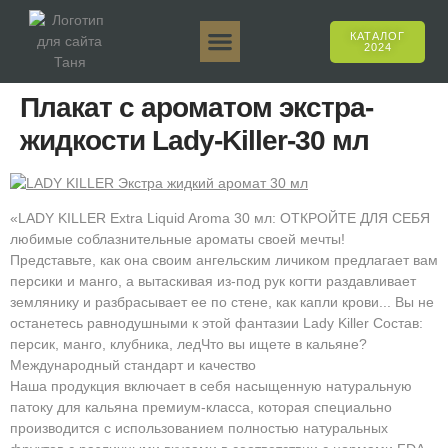
КАТАЛОГ
2024
Таня 50гр.
Таня 250гр.
Таня 125гр.
Таня Е-Аромат
Таня 500гр.
Онлайн-продажи
Плакат с ароматом экстра-
жидкости Lady-Killer-30 мл
«LADY KILLER Extra Liquid Aroma 30 мл: ОТКРОЙТЕ ДЛЯ СЕБЯ
любимые соблазнительные ароматы своей мечты!
Представьте, как она своим ангельским личиком предлагает вам
персики и манго, а вытаскивая из-под рук когти раздавливает
землянику и разбрасывает ее по стене, как капли крови... Вы не
останетесь равнодушными к этой фантазии Lady Killer Состав:
персик, манго, клубника, ледЧто вы ищете в кальяне?
Международный стандарт и качество
Наша продукция включает в себя насыщенную натуральную
патоку для кальяна премиум-класса, которая специально
производится с использованием полностью натуральных