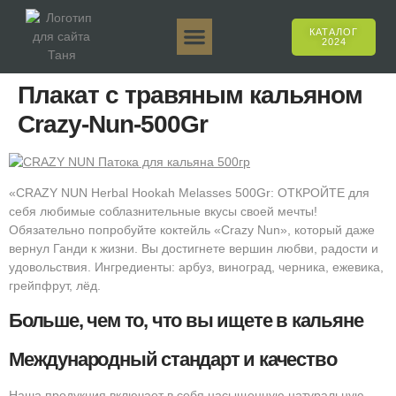
КАТАЛОГ
2024
Таня 50гр.
Таня 250гр.
Таня 125гр.
Таня Е-Аромат
Таня 500гр.
Онлайн-продажи
Плакат с травяным кальяном
Crazy-Nun-500Gr
«CRAZY NUN Herbal Hookah Melasses 500Gr: ОТКРОЙТЕ для
себя любимые соблазнительные вкусы своей мечты!
Обязательно попробуйте коктейль «Crazy Nun», который даже
вернул Ганди к жизни. Вы достигнете вершин любви, радости и
удовольствия. Ингредиенты: арбуз, виноград, черника, ежевика,
грейпфрут, лёд.
Больше, чем то, что вы ищете в кальяне
Международный стандарт и качество
Наша продукция включает в себя насыщенную натуральную