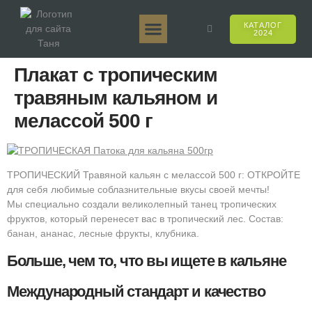
КАТАЛОГ
2024
Таня 50гр.
Таня 250гр.
Таня 125гр.
Таня Е-Аромат
Таня 500гр.
Онлайн-продажи
Плакат с тропическим
травяным кальяном и
мелассой 500 г
ТРОПИЧЕСКИЙ Травяной кальян с мелассой 500 г: ОТКРОЙТЕ
для себя любимые соблазнительные вкусы своей мечты!
Мы специально создали великолепный танец тропических
фруктов, который перенесет вас в тропический лес. Состав:
банан, ананас, лесные фрукты, клубника.
Больше, чем то, что вы ищете в кальяне
Международный стандарт и качество