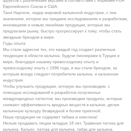
фруктов с различными вкусами в соответствии с нормами FDA
Европейского Союза и США.
Таня Наргиле, лидер мировой кальянной индустрии, с тем
значением, которое мы придаем исследованиям и разработкам,
инновациям и новым линейкам продукции, которые мы
предлагаем рынку, быстро прогрессирует к тому, чтобы стать
звездным брендом в мире.
Годы опыта
Мы стали адресом тех, кто каждый год создает различные
тенденции в области кальяна, будучи пионерами в Турции и
мире, благодаря нашему превосходному опыту и
превосходному опыту с 1996 года, и мы стали брендом, за
которым всегда следуют потребители кальяна. и кальянная
индустрия.
Чтобы улучшить продукцию, которую мы производим, с
помощью исследований и разработок полученных
международных патентов, мы производим продукты, которые
снижают эффективность вредных веществ в кальяне, делая
кальянную культуру безвредной и более приятной.
Наша продукция не содержит табака и никотина!
Нельзя продавать лицам младше 18 лет, Травяная патока для
кальяна, Кальян, патока для кальяна, табак для кальяна,