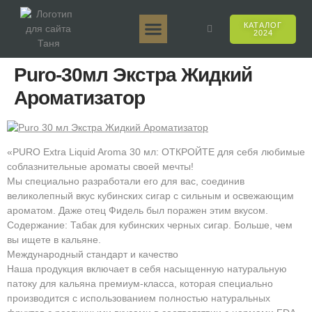
КАТАЛОГ
2024
Таня 50гр.
Таня 250гр.
Таня 125гр.
Таня Е-Аромат
Таня 500гр.
Онлайн-продажи
Puro-30мл Экстра Жидкий
Ароматизатор
«PURO Extra Liquid Aroma 30 мл: ОТКРОЙТЕ для себя любимые
соблазнительные ароматы своей мечты!
Мы специально разработали его для вас, соединив
великолепный вкус кубинских сигар с сильным и освежающим
ароматом. Даже отец Фидель был поражен этим вкусом.
Содержание: Табак для кубинских черных сигар. Больше, чем
вы ищете в кальяне.
Международный стандарт и качество
Наша продукция включает в себя насыщенную натуральную
патоку для кальяна премиум-класса, которая специально
производится с использованием полностью натуральных