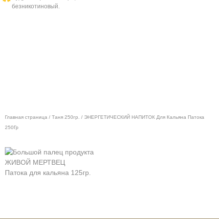
безникотиновый.
Главная страница
/
Таня 250гр.
/ ЭНЕРГЕТИЧЕСКИЙ НАПИТОК Для Кальяна Патока
250Гр
ЖИВОЙ МЕРТВЕЦ
З
Патока для кальяна 125гр.
П