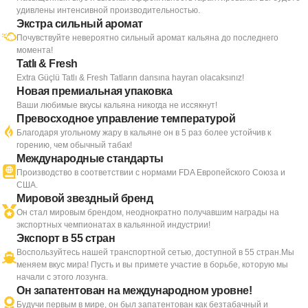
удивлены интенсивной производительностью.
Экстра сильный аромат
Почувствуйте невероятно сильный аромат кальяна до последнего
момента!
Tatlı & Fresh
Extra Güçlü Tatlı & Fresh Tatların dansına hayran olacaksınız!
Новая премиальная упаковка
Ваши любимые вкусы кальяна никогда не иссякнут!
Превосходное управление температурой
Благодаря угольному жару в кальяне он в 5 раз более устойчив к
горению, чем обычный табак!
Международные стандарты
Производство в соответствии с нормами FDA Европейского Союза и
США.
Мировой звездный бренд
Он стал мировым брендом, неоднократно получавшим награды на
экспортных чемпионатах в кальянной индустрии!
Экспорт в 55 стран
Воспользуйтесь нашей транспортной сетью, доступной в 55 стран.Мы
меняем вкус мира! Пусть и вы примете участие в борьбе, которую мы
начали с этого лозунга.
Он запатентован на международном уровне!
Будучи первым в мире, он был запатентован как безтабачный и