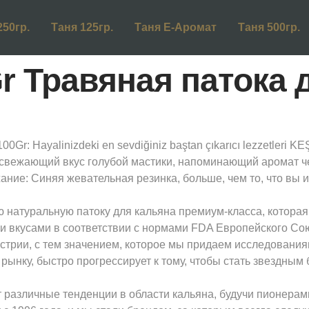
250гр.
Таня 125гр.
Таня Е-Аромат
Таня 500гр.
r Травяная патока 
r: Hayalinizdeki en sevdiğiniz baştan çıkarıcı lezzetleri K
свежающий вкус голубой мастики, напоминающий аромат че
ание: Синяя жевательная резинка, больше, чем то, что вы и
 натуральную патоку для кальяна премиум-класса, которая
и вкусами в соответствии с нормами FDA Европейского Со
стрии, с тем значением, которое мы придаем исследовани
ынку, быстро прогрессирует к тому, чтобы стать звездным 
т различные тенденции в области кальяна, будучи пионерам