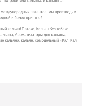
ют потребители кальяна. и кальянная
х международных патентов, мы производим
едной и более приятной.
ный кальян! Патока, Кальян без табака,
кальяна, Ароматизаторы для кальяна,
е кальяна, кальян, самодельный «Кал, Кал,