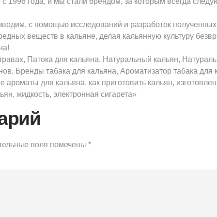
 1996 года, и мы стали брендом, за которым всегда следу
зводим, с помощью исследований и разработок полученны
едных веществ в кальяне, делая кальянную культуру безвр
на!
 травах, Патока для кальяна, Натуральный кальян, Натураль
нов, Бренды табака для кальяна, Ароматизатор табака для 
ароматы для кальяна, как приготовить кальян, изготовлени
льян, жидкость, электронная сигарета»
арий
тельные поля помечены
*