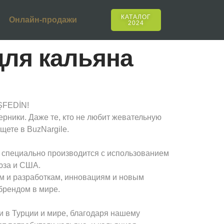
КАТАЛОГ
Онлайн-продажи
2024
для кальяна
EŞFEDİN!
рники. Даже те, кто не любит жевательную
щете в BuzNargile.
 специально производится с использованием
юза и США.
ям и разработкам, инновациям и новым
брендом в мире.
и в Турции и мире, благодаря нашему