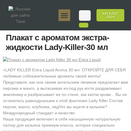
КАТАЛОГ
2024
Таня 50гр.
Таня 250гр.
Таня 125гр.
Таня Е-Аромат
Таня 500гр.
Онлайн-продажи
Плакат с ароматом экстра-
жидкости Lady-Killer-30 мл
«LADY KILLER Extra Liquid Aroma 30 мл: ОТКРОЙТЕ ДЛЯ СЕБЯ
любимые соблазнительные ароматы своей мечты!
Представьте, как она своим ангельским личиком предлагает вам
персики и манго, а вытаскивая из-под рук когти раздавливает
землянику и разбрасывает ее по стене, как капли крови... Вы не
останетесь равнодушными к этой фантазии Lady Killer Состав:
персик, манго, клубника, ледЧто вы ищете в кальяне?
Международный стандарт и качество
Наша продукция включает в себя насыщенную натуральную
патоку для кальяна премиум-класса, которая специально