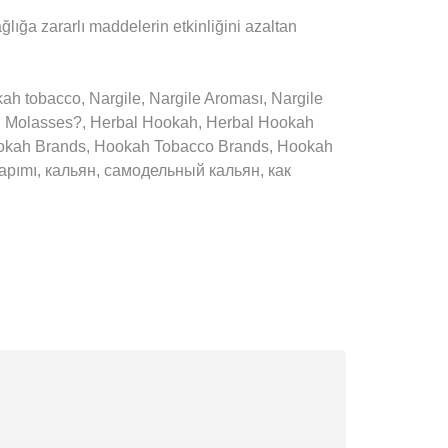
ağlığa zararlı maddelerin etkinliğini azaltan
tobacco, Nargile, Nargile Aroması, Nargile
ah Molasses?, Herbal Hookah, Herbal Hookah
ookah Brands, Hookah Tobacco Brands, Hookah
 yapımı, кальян, самодельный кальян, как