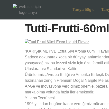
Tanya 50gr.
Tan
Tutti-Frutti-60m
“KARIŞIK MEYVE Extra Sıvı Aroma 60ml: Hayalini
Sadece dokunarak koca bir dünyayı anlamlandırm
yaşayacağınız bu lezzeti sizin için özel formül e
Uluslararası Standart ve Kalite
Ürünlerimiz, Avrupa Birliği ve Amerika Birleşik D
hazırlanan zengin Premium Doğal Nargile Melası
Ar-Ge ve inovasyona verdiğimiz önemle, pazara s
marka olma yolunda hızla ilerlemektedir.
Yılların Tecrübesi
1996 yılından bugüne kadar verdiğimiz mücadeleyi 