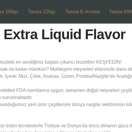
ya 250gr.
Tanya 125gr.
Tanya E-Aroma
Tanya 500
l Extra Liquid Flavor
zdeki en sevdiğiniz baştan çıkarıcı lezzetleri KEŞFEDİN!
ak ne kadar mümkün? Muhteşem meyveleri ellerinizle dans etti
ttik. İçerik: Muz, Çilek, Ananas, Üzüm, PortakalNargile’de Aradı
evletleri FDA normlarına uygun, tamamen doğal meyveleri çeşitli
 sunulmaktadır.
unduğumuz yeni ürün çeşitleriyle dünya nargile sektörünün lid
üstün tecrübelerle Türkiye ve Dünya’da öncü olmanın gücü ile he