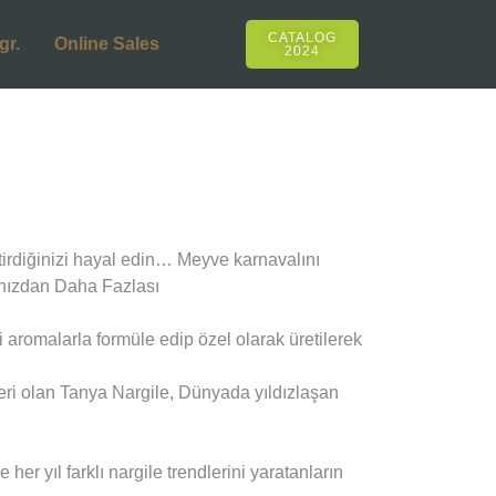
CATALOG
gr.
Online Sales
2024
rdiğinizi hayal edin… Meyve karnavalını
ğınızdan Daha Fazlası
 aromalarla formüle edip özel olarak üretilerek
eri olan Tanya Nargile, Dünyada yıldızlaşan
r yıl farklı nargile trendlerini yaratanların