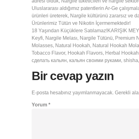
adresi olduk, Nargile tüketicileri ve nargile sekt
Uluslararası aldığımız patentlerin Ar-Ge çalışmalar
ürünleri üreterek, Nargile kültürünü zararsız ve da
Ürünlerimiz Tütün ve Nikotin İçermemektedir!
18 Yaşından Küçüklere Satılamaz!KARIŞIK MEYV
Keyfi, Nargile Melası, Nargile Tütünü, Premiu
Molasses, Natural Hookah, Natural Hookah Mol
Tobacco Flavor, Hookah Flavors, Herbal Hookah F
сделать кальян, кальян своими руками, shisha, shi
Bir cevap yazın
E-posta hesabınız yayımlanmayacak.
Gerekli al
Yorum
*