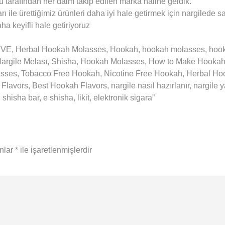
örü tarafından her daim takip edilen marka haline geldik.
ı ile ürettiğimiz ürünleri daha iyi hale getirmek için nargilede s
ha keyifli hale getiriyoruz
E, Herbal Hookah Molasses, Hookah, hookah molasses, hookah 
m Nargile Melası, Shisha, Hookah Molasses, How to Make Hook
asses, Tobacco Free Hookah, Nicotine Free Hookah, Herbal H
lavors, Best Hookah Flavors, nargile nasıl hazırlanır, nargile
sha bar, e shisha, likit, elektronik sigara”
anlar
*
ile işaretlenmişlerdir