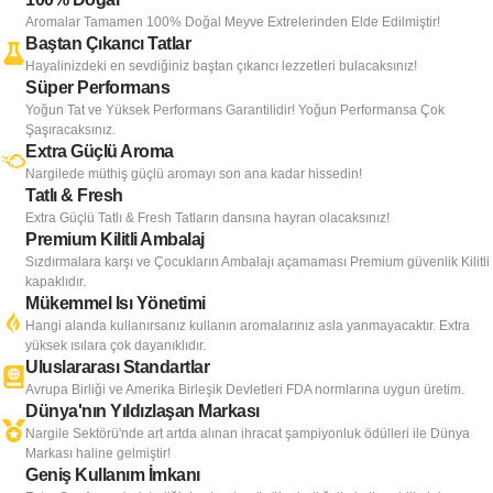
Aromalar Tamamen 100% Doğal Meyve Extrelerinden Elde Edilmiştir!
Baştan Çıkarıcı Tatlar
Hayalinizdeki en sevdiğiniz baştan çıkarıcı lezzetleri bulacaksınız!
Süper Performans
Yoğun Tat ve Yüksek Performans Garantilidir! Yoğun Performansa Çok
Şaşıracaksınız.
Extra Güçlü Aroma
Nargilede müthiş güçlü aromayı son ana kadar hissedin!
Tatlı & Fresh
Extra Güçlü Tatlı & Fresh Tatların dansına hayran olacaksınız!
Premium Kilitli Ambalaj
Sızdırmalara karşı ve Çocukların Ambalajı açamaması Premium güvenlik Kilitli
kapaklıdır.
Mükemmel Isı Yönetimi
Hangi alanda kullanırsanız kullanın aromalarınız asla yanmayacaktır. Extra
yüksek ısılara çok dayanıklıdır.
Uluslararası Standartlar
Avrupa Birliği ve Amerika Birleşik Devletleri FDA normlarına uygun üretim.
Dünya'nın Yıldızlaşan Markası
Nargile Sektörü'nde art artda alınan ihracat şampiyonluk ödülleri ile Dünya
Markası haline gelmiştir!
Geniş Kullanım İmkanı