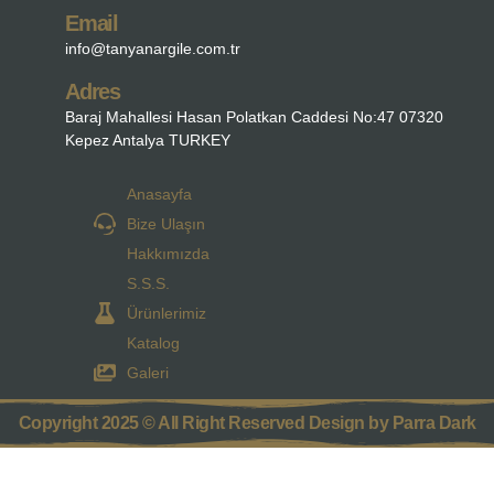
Email
info@tanyanargile.com.tr
Adres
Baraj Mahallesi Hasan Polatkan Caddesi No:47 07320
Kepez Antalya TURKEY
Anasayfa
Bize Ulaşın
Hakkımızda
S.S.S.
Ürünlerimiz
Katalog
Galeri
Copyright 2025 © All Right Reserved Design by Parra Dark