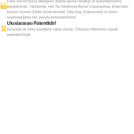
Extra Sıvı Aroma'yı istediğiniz alanda gönül rahatlığı ile kullanabilirsiniz.
Nargilelerde, Tütsülerde, Her Tür Elektronik Buhar Cihazlarında, Disko-Bar-
Konser Duman Efekti Gösterilerinde, Oda-Araç Kokularında ve daha
sayamadığımız her alanda kullanabilirsiniz.
Uluslararası Patentlidir!
Dünyada ilk olma özelliğine sahip olarak, Tütünsüz-Nikotinsiz olarak
patentlenmiştir.