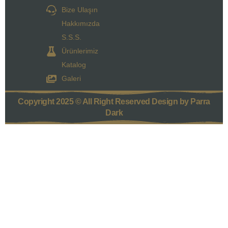
Bize Ulaşın
Hakkımızda
S.S.S.
Ürünlerimiz
Katalog
Galeri
Copyright 2025 © All Right Reserved Design by Parra
Dark