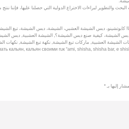
شيشة.
بحث والتطوير لبراءات الاختراع الدولية التي حصلنا عليها، فإننا ننتج
ن بيعها للأشخاص الذين تقل أعمارهم عن 18 عامًا! كابوتشينو، دبس الشيشة العشبي، الشيشة، دبس
بس الشيشة، كيفية صنع دبس الشيشة؟, الشيشة العشبية, دبس الشيشة 
كات الشيشة العشبية, ماركات تبغ الشيشة, نكهة تبغ الشيشة, نكهات ا
شار إليها بـ
*