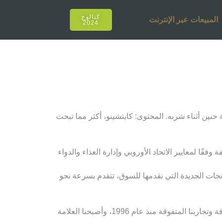
كتالوج
المبيعات عبر الإنترنت
2024
حنين أثناء شربه. المحتوى: كابتشينو، أكثر مما تبحث
قًا لمعايير الاتحاد الأوروبي وإدارة الغذاء والدواء
نتجات الجديدة التي نقدمها للسوق، تتقدم بسرعة نحو
لقد أصبحنا عنوان أولئك الذين يصنعون اتجاهات مختلفة للشيشة كل عام، مع قوة كوننا رائدين في تركيا والعالم بتجاربنا المتفوقة وتجاربنا المتفوقة منذ عام 1996، وأصبحنا العلامة