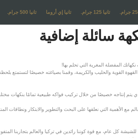
تانيا 125 جرام.
تانيا إي أروما
تانيا 500 جرام.
القهوة القوية والحليب والكريمة، وقمنا بصياغته خصيصًا لتستمتع بلحظة 
يتم إنتاجه خصيصًا من خلال تركيب فواكه طبيعية تمامًا بنكهات مختلفة وف
لم مع الأهمية التي نعلقها على البحث والتطوير والابتكار ونطاقات الم