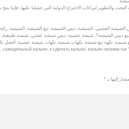
شيشة.
بحث والتطوير لبراءات الاختراع الدولية التي حصلنا عليها، فإننا ننتج
ارهم عن 18 عامًا! المانجو، دبس الشيشة العشبي، الشيشة، دبس الشيشة، تبغ الشيشة،
صنع دبس الشيشة؟, شيشة عشبية, دبس شيشة عشبي, شيشة طبيعية, د
بغ شيشة, نكهة تبغ شيشة, نكهات شيشة, نكهات شيشة عشبية, أفضل ن
شار إليها بـ
*