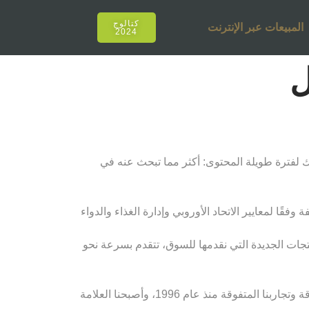
كتالوج
المبيعات عبر الإنترنت
2024
قك لفترة طويلة المحتوى: أكثر مما تبحث عنه في
قًا لمعايير الاتحاد الأوروبي وإدارة الغذاء والدواء
نتجات الجديدة التي نقدمها للسوق، تتقدم بسرعة نحو
لقد أصبحنا عنوان أولئك الذين يصنعون اتجاهات مختلفة للشيشة كل عام، مع قوة كوننا رائدين في تركيا والعالم بتجاربنا المتفوقة وتجاربنا المتفوقة منذ عام 1996، وأصبحنا العلامة