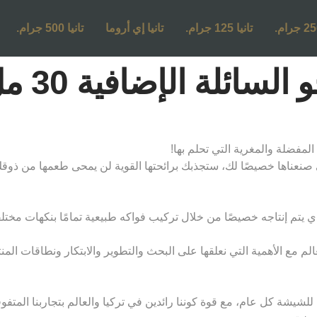
تانيا 125 جرام.
تانيا إي أروما
تانيا 500 جرام.
سائلة الإضافية 30 مل
التي صنعناها خصيصًا لك، ستجذبك برائحتها القوية لن يمحى طعمها من ذو
يتم إنتاجه خصيصًا من خلال تركيب فواكه طبيعية تمامًا بنكهات مختلفة وف
لم مع الأهمية التي نعلقها على البحث والتطوير والابتكار ونطاقات الم