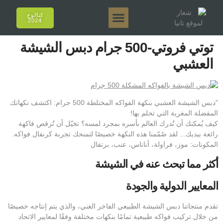
كتالوج
2024
تانيا إي أروما
تانيا 50 جرام.
تانيا 250 جرام.
تانيا 125 جرام.
تانيا 500 جرام.
المبيعات عبر الإنترنت
توتي فروتي-500 جرام دبس الشيشة
العشبي
"دبس الشيشة العشبي بنكهة الفواكه المختلطة 500 جرام: اكتشف نكهاتك
المفضلة المغرية التي تحلم بها!
كيف يُمكنك أن تُدرك العالم بأسره بمجرد لمسه؟ تخيّل أن تُرقص فاكهة
رائعة بيديك... لقد صُمّمنا هذه النكهة خصيصًا لتمنحك تجربة كرنفال فواكه.
المكونات: موز، فراولة، أناناس، عنب، برتقال
أكثر مما تبحث عنه في الشيشة
المعايير الدولية والجودة
تقدم منتجاتنا دبس الشيشة الطبيعي الفاخر الغني، والذي يتم إنتاجه خصيصًا
من خلال تركيب فواكه طبيعية تمامًا بنكهات مختلفة وفقًا لمعايير الاتحاد