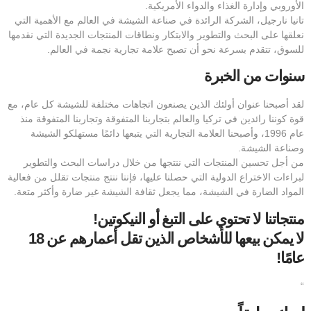
الأوروبي وإدارة الغذاء والدواء الأمريكية.
تانيا نارجيل، الشركة الرائدة في صناعة الشيشة في العالم مع الأهمية التي
نعلقها على البحث والتطوير والابتكار ونطاقات المنتجات الجديدة التي نقدمها
للسوق، تتقدم بسرعة نحو أن تصبح علامة تجارية نجمة في العالم.
سنوات من الخبرة
لقد أصبحنا عنوان أولئك الذين يصنعون اتجاهات مختلفة للشيشة كل عام، مع
قوة كوننا رائدين في تركيا والعالم بتجاربنا المتفوقة وتجاربنا المتفوقة منذ
عام 1996، وأصبحنا العلامة التجارية التي يتبعها دائمًا مستهلكو الشيشة
وصناعة الشيشة.
من أجل تحسين المنتجات التي ننتجها من خلال دراسات البحث والتطوير
لبراءات الاختراع الدولية التي حصلنا عليها، فإننا ننتج منتجات تقلل من فعالية
المواد الضارة في الشيشة، مما يجعل ثقافة الشيشة غير ضارة وأكثر متعة.
منتجاتنا لا تحتوي على التبغ أو النيكوتين!
لا يمكن بيعها للأشخاص الذين تقل أعمارهم عن 18
عامًا!
“